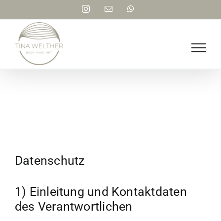
Skip
Instagram
Email
WhatsApp
to
content
Datenschutz
1) Einleitung und Kontaktdaten
des Verantwortlichen