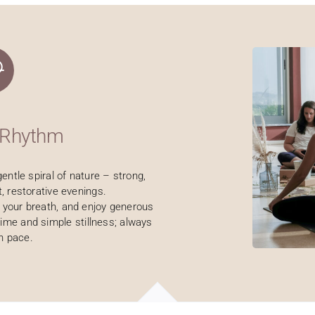
 Rhythm
entle spiral of nature – strong,
t, restorative evenings.
 in your breath, and enjoy generous
time and simple stillness; always
n pace.