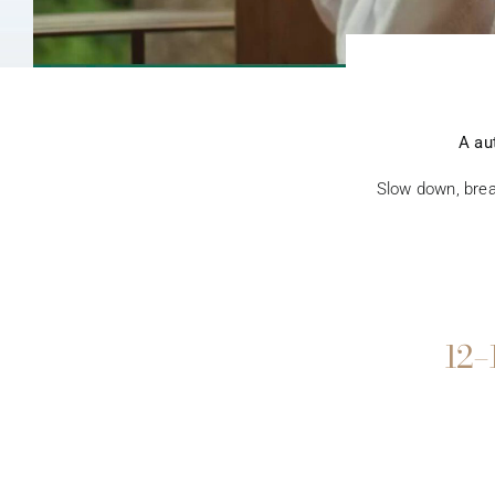
A au
Slow down, brea
12–