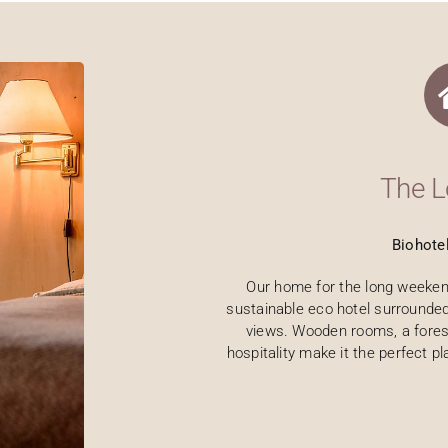
The L
Biohote
Our home for the long weekend 
sustainable eco hotel surrounded
views. Wooden rooms, a fores
hospitality make it the perfect p